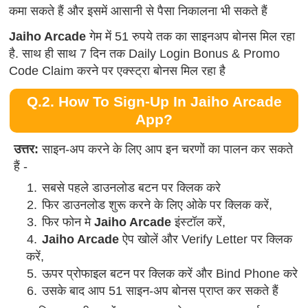
कमा सकते हैं और इसमें आसानी से पैसा निकालना भी सकते हैं
Jaiho Arcade
गेम में 51 रुपये तक का साइनअप बोनस मिल रहा
है. साथ ही साथ 7 दिन तक Daily Login Bonus & Promo
Code Claim करने पर एक्स्ट्रा बोनस मिल रहा है
Q.2. How To Sign-Up In Jaiho Arcade
App?
उत्तर:
साइन-अप करने के लिए आप इन चरणों का पालन कर सकते
हैं -
सबसे पहले डाउनलोड बटन पर क्लिक करे
फिर डाउनलोड शुरू करने के लिए ओके पर क्लिक करें,
फिर फोन मे
Jaiho Arcade
इंस्टॉल करें,
Jaiho Arcade
ऐप खोलें और Verify Letter पर क्लिक
करें,
ऊपर प्रोफाइल बटन पर क्लिक करें और Bind Phone करे
उसके बाद आप 51 साइन-अप बोनस प्राप्त कर सकते हैं