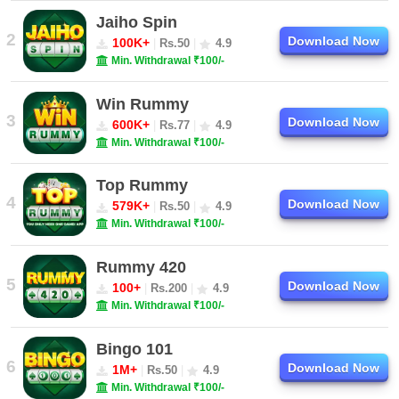
Jaiho Spin
2
Download Now
100K+
|
Rs.50
|
4.9


Min. Withdrawal ₹100/-

Win Rummy
3
Download Now
600K+
|
Rs.77
|
4.9


Min. Withdrawal ₹100/-

Top Rummy
4
Download Now
579K+
|
Rs.50
|
4.9


Min. Withdrawal ₹100/-

Rummy 420
5
Download Now
100+
|
Rs.200
|
4.9


Min. Withdrawal ₹100/-

Bingo 101
6
Download Now
1M+
|
Rs.50
|
4.9


Min. Withdrawal ₹100/-
