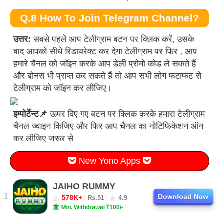
Q.8 How To Join Telegram Channel?
उत्तर:
सबसे पहले आप टेलीग्राम बटन पर क्लिक करें, उसके
बाद आपको सीधे रिडायरेक्ट कर देगा टेलीग्राम पर फिर , आप
हमारे चैनल को जॉइन करके आप डेली प्रोमो कोड ले सकते हैं
और बोनस भी प्राप्त कर सकते हैं तो आप सभी लोग फटाफट से
टेलीग्राम को जॉइन कर लीजिए।
इम्पोर्टेन्ट📌
ऊपर दिए गए बटन पर क्लिक करके हमारा टेलीग्राम
चैनल ज्वाइन किजिए और फिर आप चैनल का नोटिफिकेशन ऑन
कर लीजिए जरूर से
New Yono Apps


JAIHO RUMMY
1
Download Now
578K+
|
Rs.51
|
4.9


Min. Withdrawal ₹100/-
