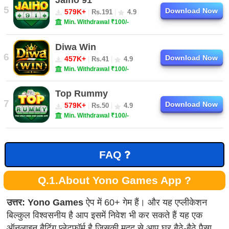
5
Download Now
579K+
|
Rs.191
|
4.9


Min. Withdrawal ₹100/-

Diwa Win
6
Download Now
457K+
|
Rs.41
|
4.9


Min. Withdrawal ₹100/-

Top Rummy
7
Download Now
579K+
|
Rs.50
|
4.9


Min. Withdrawal ₹100/-

FAQ

Q.1.About Yono Games App ?
उत्तर: Yono Games
ऐप में 60+ गेम हैं। और यह एप्लीकेशन
बिल्कुल विश्वसनीय है आप इसमें निवेश भी कर सकते हैं यह एक
ऑनलाइन बैटिंग प्लेटफॉर्म है जिसकी मदद से आप घर बैठे-बैठे पैसा