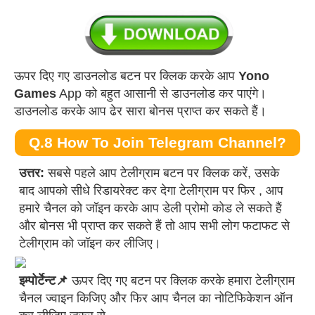
ऊपर दिए गए डाउनलोड बटन पर क्लिक करके आप
Yono
Games
App को बहुत आसानी से डाउनलोड कर पाएंगे।
डाउनलोड करके आप ढेर सारा बोनस प्राप्त कर सकते हैं।
Q.8 How To Join Telegram Channel?
उत्तर:
सबसे पहले आप टेलीग्राम बटन पर क्लिक करें, उसके
बाद आपको सीधे रिडायरेक्ट कर देगा टेलीग्राम पर फिर , आप
हमारे चैनल को जॉइन करके आप डेली प्रोमो कोड ले सकते हैं
और बोनस भी प्राप्त कर सकते हैं तो आप सभी लोग फटाफट से
टेलीग्राम को जॉइन कर लीजिए।
इम्पोर्टेन्ट📌
ऊपर दिए गए बटन पर क्लिक करके हमारा टेलीग्राम
चैनल ज्वाइन किजिए और फिर आप चैनल का नोटिफिकेशन ऑन