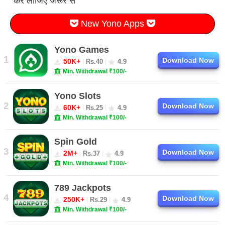
कर लीजिए जरूर से
New Yono Apps


Yono Games
1
Download Now
50K+
|
Rs.40
|
4.9


Min. Withdrawal ₹100/-

Yono Slots
2
Download Now
60K+
|
Rs.25
|
4.9


Min. Withdrawal ₹100/-

Spin Gold
3
Download Now
2M+
|
Rs.37
|
4.9


Min. Withdrawal ₹100/-

789 Jackpots
4
Download Now
250K+
|
Rs.29
|
4.9


Min. Withdrawal ₹100/-
