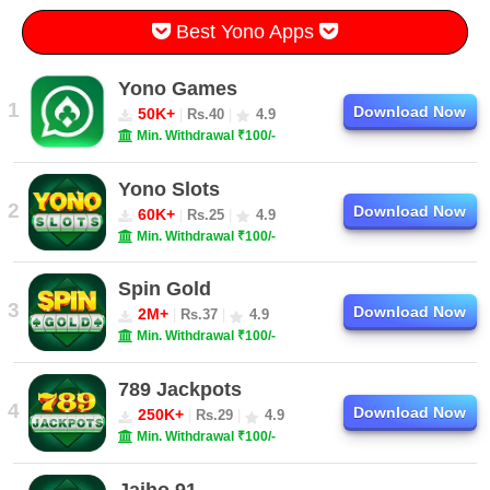
Best Yono Apps


Yono Games
1
Download Now
50K+
|
Rs.40
|
4.9


Min. Withdrawal ₹100/-

Yono Slots
2
Download Now
60K+
|
Rs.25
|
4.9


Min. Withdrawal ₹100/-

Spin Gold
3
Download Now
2M+
|
Rs.37
|
4.9


Min. Withdrawal ₹100/-

789 Jackpots
4
Download Now
250K+
|
Rs.29
|
4.9


Min. Withdrawal ₹100/-

Jaiho 91