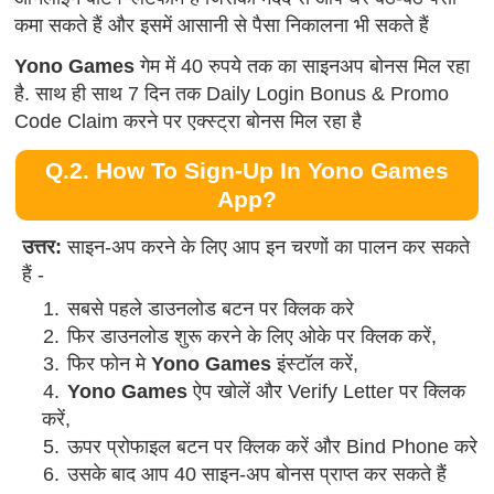
कमा सकते हैं और इसमें आसानी से पैसा निकालना भी सकते हैं
Yono Games
गेम में 40 रुपये तक का साइनअप बोनस मिल रहा
है. साथ ही साथ 7 दिन तक Daily Login Bonus & Promo
Code Claim करने पर एक्स्ट्रा बोनस मिल रहा है
Q.2. How To Sign-Up In Yono Games
App?
उत्तर:
साइन-अप करने के लिए आप इन चरणों का पालन कर सकते
हैं -
सबसे पहले डाउनलोड बटन पर क्लिक करे
फिर डाउनलोड शुरू करने के लिए ओके पर क्लिक करें,
फिर फोन मे
Yono Games
इंस्टॉल करें,
Yono Games
ऐप खोलें और Verify Letter पर क्लिक
करें,
ऊपर प्रोफाइल बटन पर क्लिक करें और Bind Phone करे
उसके बाद आप 40 साइन-अप बोनस प्राप्त कर सकते हैं