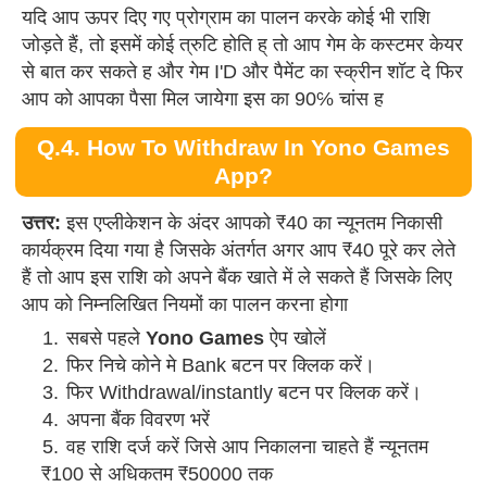
यदि आप ऊपर दिए गए प्रोग्राम का पालन करके कोई भी राशि
जोड़ते हैं, तो इसमें कोई त्रुटि होति ह् तो आप गेम के कस्टमर केयर
से बात कर सकते ह और गेम I'D और पैमेंट का स्क्रीन शॉट दे फिर
आप को आपका पैसा मिल जायेगा इस का 90℅ चांस ह
Q.4. How To Withdraw In Yono Games
App?
उत्तर:
इस एप्लीकेशन के अंदर आपको ₹40 का न्यूनतम निकासी
कार्यक्रम दिया गया है जिसके अंतर्गत अगर आप ₹40 पूरे कर लेते
हैं तो आप इस राशि को अपने बैंक खाते में ले सकते हैं जिसके लिए
आप को निम्नलिखित नियमों का पालन करना होगा
सबसे पहले
Yono Games
ऐप खोलें
फिर निचे कोने मे Bank बटन पर क्लिक करें।
फिर Withdrawal/instantly बटन पर क्लिक करें।
अपना बैंक विवरण भरें
वह राशि दर्ज करें जिसे आप निकालना चाहते हैं न्यूनतम
₹100 से अधिकतम ₹50000 तक